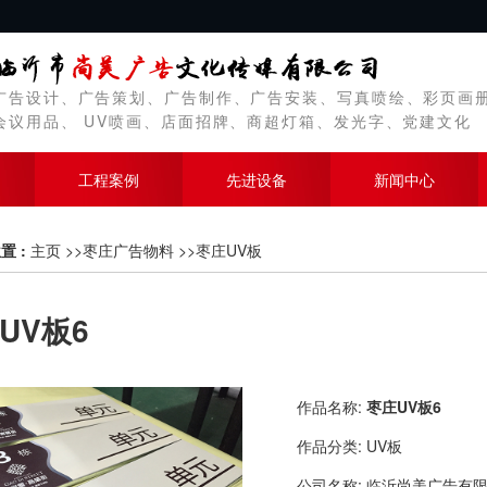
广告设计、广告策划、广告制作、广告安装、写真喷绘、彩页画
会议用品、 UV喷画、店面招牌、商超灯箱、发光字、党建文化
工程案例
先进设备
新闻中心
置 :
主页
>>
枣庄广告物料
>>
枣庄UV板
UV板6
作品名称:
枣庄UV板6
作品分类:
UV板
公司名称:
临沂尚美广告有