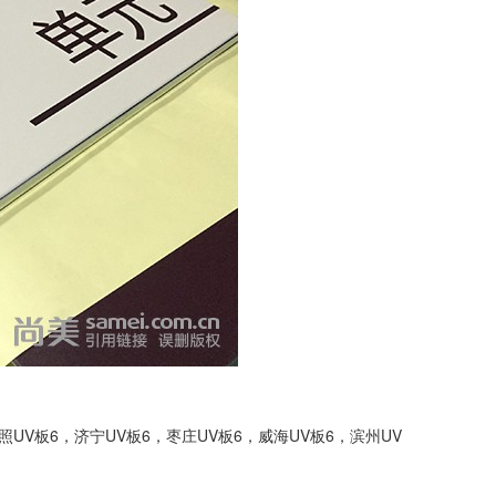
照UV板6
，
济宁UV板6
，
枣庄UV板6
，
威海UV板6
，
滨州UV