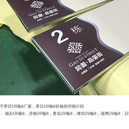
于枣庄UV板6厂家，枣庄UV板6价格的详细介绍
品：
烟台UV板6
，
济南UV板6
，
青岛UV板6
，
潍坊UV板6
，
淄博UV板6
，
日