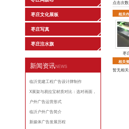
点击次数
枣庄文化展板
相关
枣庄写真
枣庄注水旗
枣
相关
新闻资讯
NEWS
暂无相关
临沂党建工程广告设计牌制作
X展架与易拉宝材质对比：选对画面，
耐用又省心
户外广告运营形式
临沂户外广告简介
新媒体广告发展历程