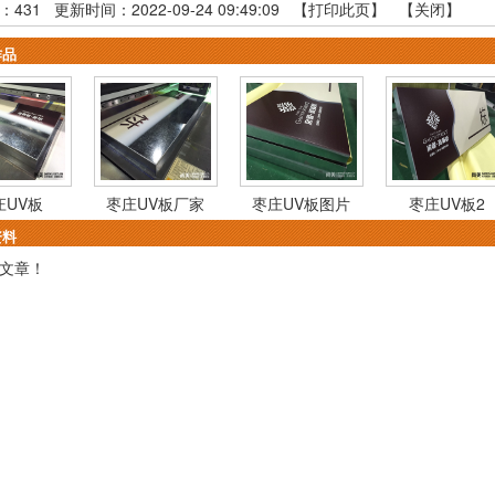
：
431
更新时间：2022-09-24 09:49:09 【
打印此页
】 【
关闭
】
作品
庄UV板
枣庄UV板厂家
枣庄UV板图片
枣庄UV板2
资料
文章！