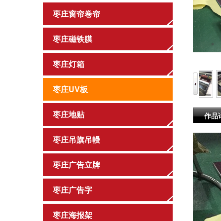
枣庄窗帘卷帘
枣庄磁铁膜
枣庄灯箱
枣庄UV板
枣庄地贴
作品
枣庄吊旗吊幔
枣庄广告立牌
枣庄广告字
枣庄海报架