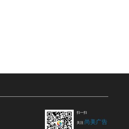
扫一扫
尚美广告
关注