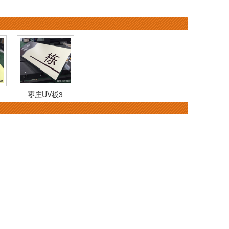
枣庄UV板3