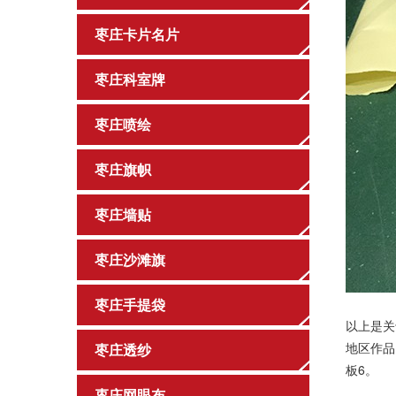
枣庄卡片名片
枣庄科室牌
枣庄喷绘
枣庄旗帜
枣庄墙贴
枣庄沙滩旗
枣庄手提袋
以上是关
地区作
枣庄透纱
板6
。
枣庄网眼布