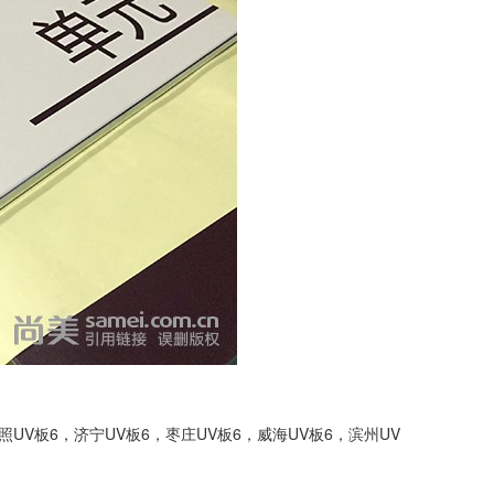
照UV板6
，
济宁UV板6
，
枣庄UV板6
，
威海UV板6
，
滨州UV