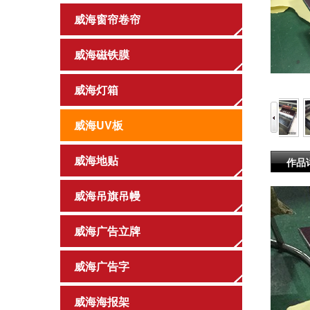
威海窗帘卷帘
威海磁铁膜
威海灯箱
威海UV板
威海地贴
作品
威海吊旗吊幔
威海广告立牌
威海广告字
威海海报架