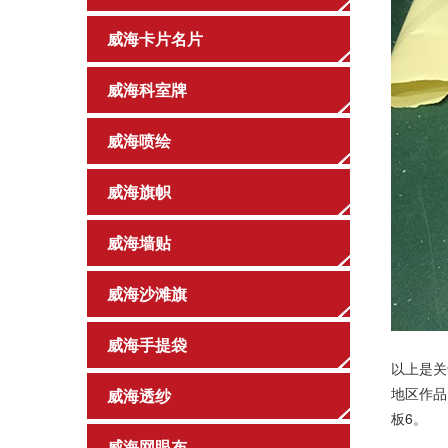
威海卡片名片
威海科室牌
威海喷绘
威海旗帜
威海墙贴
威海沙滩旗
威海手提袋
以上是关
地区作
威海透纱
板6
。
威海网眼布