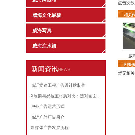
点击次数
威海文化展板
相关
威海写真
威海注水旗
威
相关
新闻资讯
NEWS
暂无相关
临沂党建工程广告设计牌制作
X展架与易拉宝材质对比：选对画面，
耐用又省心
户外广告运营形式
临沂户外广告简介
新媒体广告发展历程