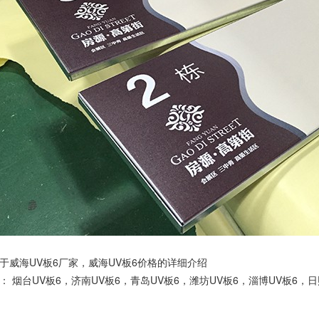
于威海UV板6厂家，威海UV板6价格的详细介绍
品：
烟台UV板6
，
济南UV板6
，
青岛UV板6
，
潍坊UV板6
，
淄博UV板6
，
日