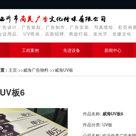
广告设计、广告策划、广告制作、广告安装、写真喷绘、彩页画
会议用品、 UV喷画、店面招牌、商超灯箱、发光字、党建文化
工程案例
先进设备
新闻中心
置 :
主页
>>
威海广告物料
>>
威海UV板
UV板6
作品名称:
威海UV板6
作品分类:
UV板
公司名称:
临沂尚美广告有