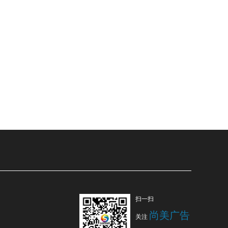
扫一扫
尚美广告
关注