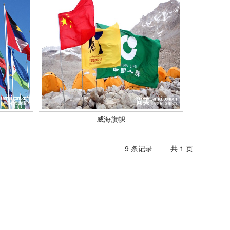
威海旗帜
9 条记录
共 1 页