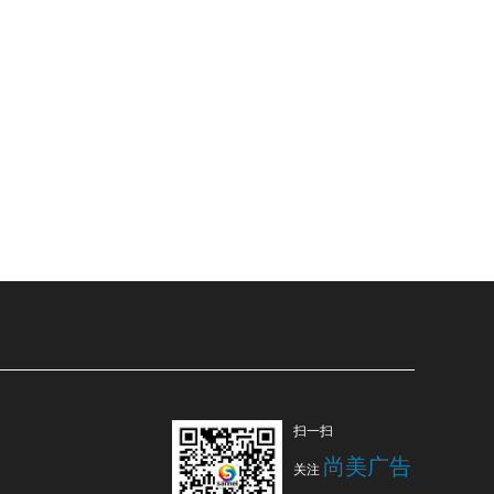
扫一扫
尚美广告
关注