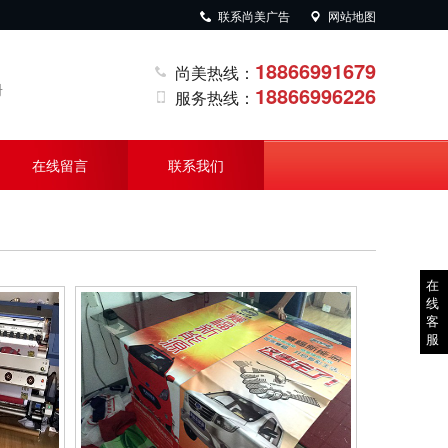
联系尚美广告
网站地图
18866991679
尚美热线：
册
18866996226
服务热线：
在线留言
联系我们
在
线
客
服