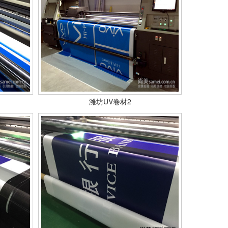
潍坊UV卷材2