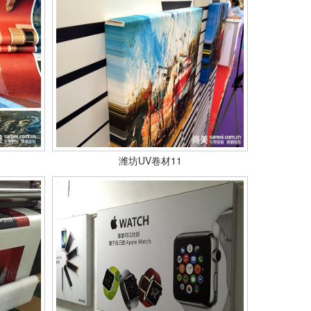
潍坊UV卷材11