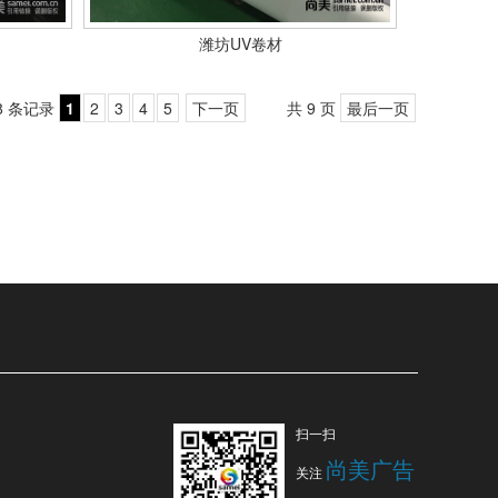
潍坊UV卷材
88 条记录
1
2
3
4
5
下一页
共 9 页
最后一页
扫一扫
尚美广告
关注