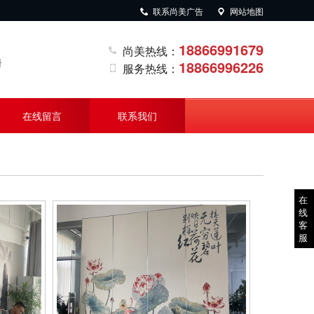
联系尚美广告
网站地图
18866991679
尚美热线：
册
18866996226
服务热线：
在线留言
联系我们
在
线
客
服