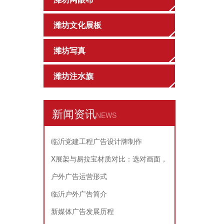
潍坊文化展板
潍坊写真
潍坊注水旗
新闻资讯
NEWS
临沂党建工程广告设计牌制作
X展架与易拉宝材质对比：选对画面，
耐用又省心
户外广告运营形式
临沂户外广告简介
新媒体广告发展历程