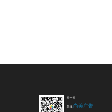
扫一扫
尚美广告
关注