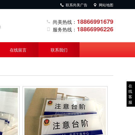
联系尚美广告
网站地图
18866991679
尚美热线：
册
18866996226
服务热线：
在线留言
联系我们
在
线
客
服