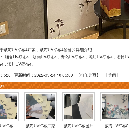
于威海UV壁布4厂家，威海UV壁布4价格的详细介绍
品：
烟台UV壁布4
，
济南UV壁布4
，
青岛UV壁布4
，
潍坊UV壁布4
，
淄博U
布4
，
滨州UV壁布4
。
：
520
更新时间：2022-09-24 10:05:09 【
打印此页
】 【
关闭
】
作品
UV壁布
威海UV壁布厂家
威海UV壁布图片
威海UV壁布2