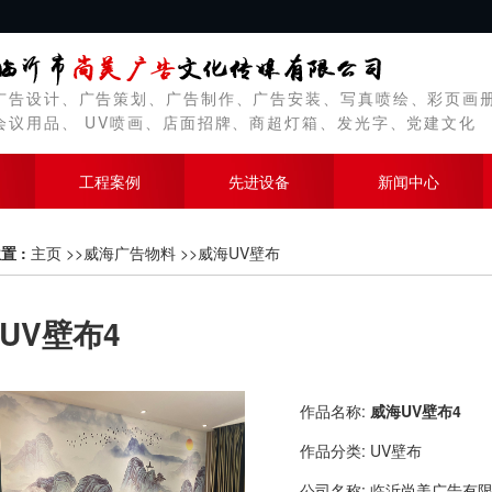
广告设计、广告策划、广告制作、广告安装、写真喷绘、彩页画
会议用品、 UV喷画、店面招牌、商超灯箱、发光字、党建文化
工程案例
先进设备
新闻中心
置 :
主页
>>
威海广告物料
>>
威海UV壁布
UV壁布4
作品名称:
威海UV壁布4
作品分类:
UV壁布
公司名称:
临沂尚美广告有