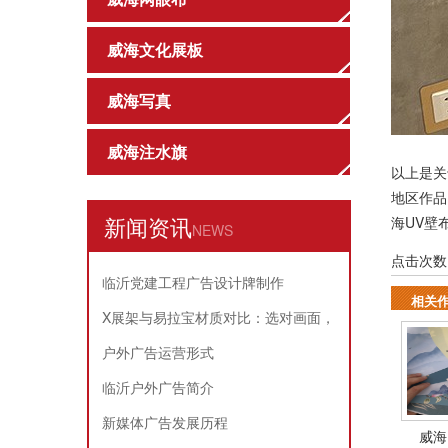
威海文化展板
威海写真
威海注水旗
以上是关
地区作
新闻资讯
海UV壁
NEWS
点击次数
临沂党建工程广告设计牌制作
相关
X展架与易拉宝材质对比：选对画面，
耐用又省心
户外广告运营形式
临沂户外广告简介
新媒体广告发展历程
威海