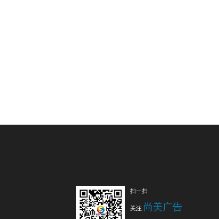
扫一扫
尚美广告
关注