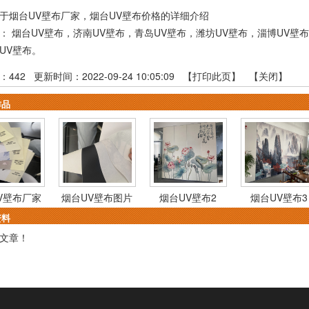
于烟台UV壁布厂家，烟台UV壁布价格的详细介绍
品：
烟台UV壁布
，
济南UV壁布
，
青岛UV壁布
，
潍坊UV壁布
，
淄博UV壁布
UV壁布
。
：
442
更新时间：2022-09-24 10:05:09 【
打印此页
】 【
关闭
】
作品
V壁布厂家
烟台UV壁布图片
烟台UV壁布2
烟台UV壁布3
资料
文章！