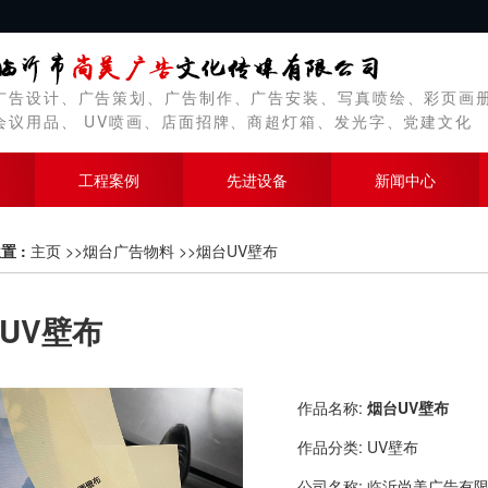
广告设计、广告策划、广告制作、广告安装、写真喷绘、彩页画
会议用品、 UV喷画、店面招牌、商超灯箱、发光字、党建文化
工程案例
先进设备
新闻中心
置 :
主页
>>
烟台广告物料
>>
烟台UV壁布
UV壁布
作品名称:
烟台UV壁布
作品分类:
UV壁布
公司名称:
临沂尚美广告有