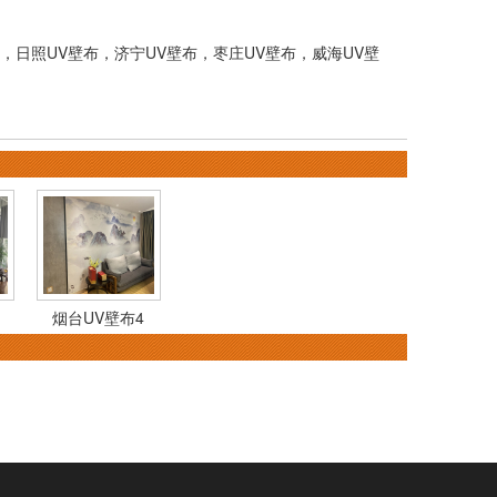
，
日照UV壁布
，
济宁UV壁布
，
枣庄UV壁布
，
威海UV壁
烟台UV壁布4