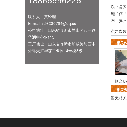
以上是关
地区作
联系人：黄经理
布
，
滨州
E_mail：26380764@qq.com
公司地址：山东省临沂市兰山区八一路
点击次数
华润中心9-115
相关
工厂地址：山东省临沂市解放路与西中
外环交汇华森工业园14号楼3楼
烟台U
相关
暂无相关