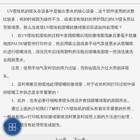
UV喷绘机的喷头在设备中是输出墨水的核心设备，这个部件使用的次数
比较多，有的时候因为操作不当，或者没有很好的养护我们的UV喷头所以
导致堵墨。那么当发现UV喷绘机喷嘴轻微堵塞后应该如何处理呢？
1、在UV喷绘机喷绘的过程中发现喷嘴出现轻微堵塞现象后要毫不犹豫
地按PAUSE键暂停打印作业，然后用吸尘器或者手动气泵使墨水从喷嘴喷
出进行喷嘴清洗，清洗完毕后须用塑料挤压瓶往喷嘴表面喷一些清洗液洗
去残留墨水。
注意：使用手动气泵时切勿用力过猛，否则会因压力过大而损坏喷
头。
2、及时果断且彻底地处理喷嘴轻微堵塞，对于在长时间打印过程中保
持喷嘴工作状态是非常重要的！
3、此外，也有必要仔细检查喷头情况并查找喷嘴堵塞的原因所在。
通过上面的介绍我们了解到了UV喷绘机的喷头有着非常重要的作用，
一般当发现uv打印机有轻微堵塞情况时要及时按照上面的方法进行处理，
避免因长期没有处理而造成损失。
上一条
下一条